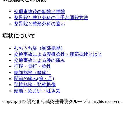
交通事故後の転院と併院
整骨院と整形外科の上手な通院方法
整骨院と整形外科の違い
症状について
むちうち症（頸部捻挫）
交通事故による腰椎捻挫・腰部捻挫とは？
交通事故による膝の痛み
打撲・骨折・捻挫
腰部捻挫（腰痛）
関節の痛み(腕・足)
頚椎捻挫・頚椎損傷
頭痛・めまい・吐き気
Copyright © 陽だまり鍼灸整骨院グループ all rights reserved.