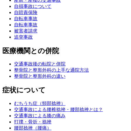
産前・産後の交通事故
自損事故について
自賠責保険
自転車事故
自転車事故
被害者請求
追突事故
医療機関との併院
交通事故後の転院と併院
整骨院と整形外科の上手な通院方法
整骨院と整形外科の違い
症状について
むちうち症（頸部捻挫）
交通事故による腰椎捻挫・腰部捻挫とは？
交通事故による膝の痛み
打撲・骨折・捻挫
腰部捻挫（腰痛）