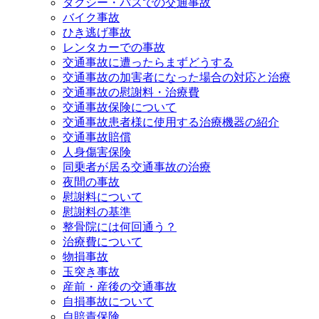
タクシー・バスでの交通事故
バイク事故
ひき逃げ事故
レンタカーでの事故
交通事故に遭ったらまずどうする
交通事故の加害者になった場合の対応と治療
交通事故の慰謝料・治療費
交通事故保険について
交通事故患者様に使用する治療機器の紹介
交通事故賠償
人身傷害保険
同乗者が居る交通事故の治療
夜間の事故
慰謝料について
慰謝料の基準
整骨院には何回通う？
治療費について
物損事故
玉突き事故
産前・産後の交通事故
自損事故について
自賠責保険