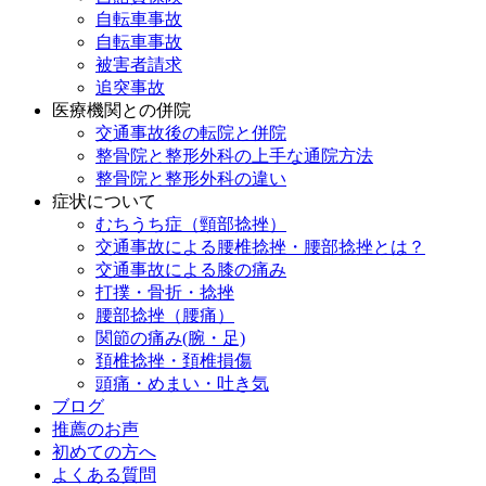
自転車事故
自転車事故
被害者請求
追突事故
医療機関との併院
交通事故後の転院と併院
整骨院と整形外科の上手な通院方法
整骨院と整形外科の違い
症状について
むちうち症（頸部捻挫）
交通事故による腰椎捻挫・腰部捻挫とは？
交通事故による膝の痛み
打撲・骨折・捻挫
腰部捻挫（腰痛）
関節の痛み(腕・足)
頚椎捻挫・頚椎損傷
頭痛・めまい・吐き気
ブログ
推薦のお声
初めての方へ
よくある質問