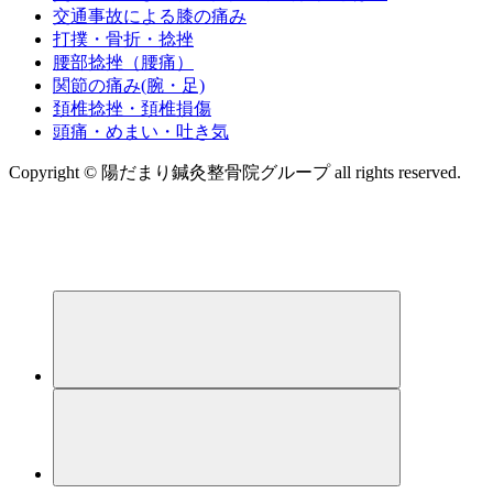
交通事故による膝の痛み
打撲・骨折・捻挫
腰部捻挫（腰痛）
関節の痛み(腕・足)
頚椎捻挫・頚椎損傷
頭痛・めまい・吐き気
Copyright © 陽だまり鍼灸整骨院グループ all rights reserved.