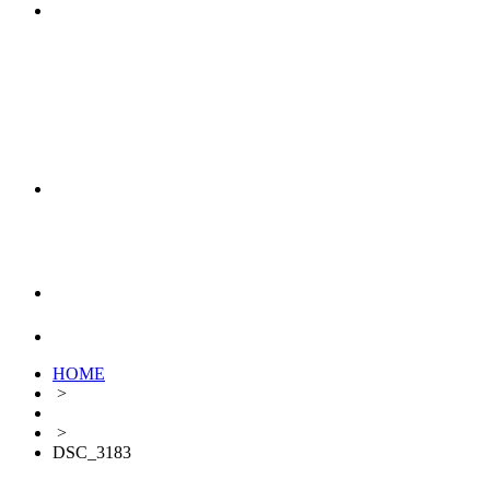
HOME
>
>
DSC_3183