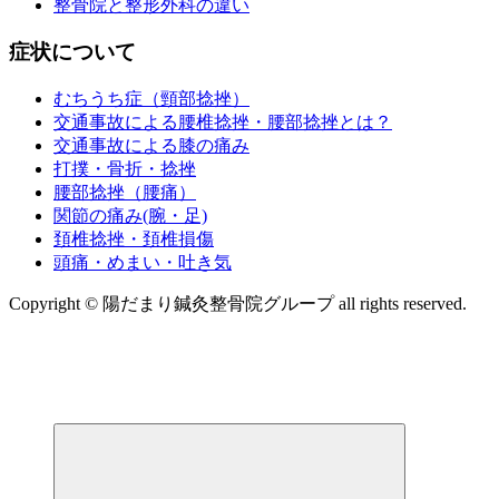
整骨院と整形外科の違い
症状について
むちうち症（頸部捻挫）
交通事故による腰椎捻挫・腰部捻挫とは？
交通事故による膝の痛み
打撲・骨折・捻挫
腰部捻挫（腰痛）
関節の痛み(腕・足)
頚椎捻挫・頚椎損傷
頭痛・めまい・吐き気
Copyright © 陽だまり鍼灸整骨院グループ all rights reserved.