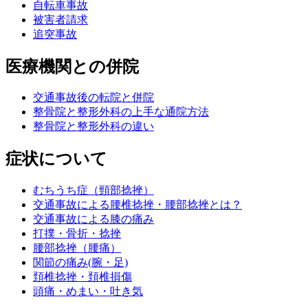
自転車事故
被害者請求
追突事故
医療機関との併院
交通事故後の転院と併院
整骨院と整形外科の上手な通院方法
整骨院と整形外科の違い
症状について
むちうち症（頸部捻挫）
交通事故による腰椎捻挫・腰部捻挫とは？
交通事故による膝の痛み
打撲・骨折・捻挫
腰部捻挫（腰痛）
関節の痛み(腕・足)
頚椎捻挫・頚椎損傷
頭痛・めまい・吐き気