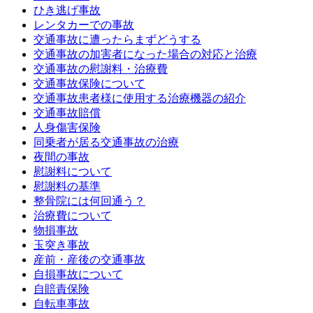
ひき逃げ事故
レンタカーでの事故
交通事故に遭ったらまずどうする
交通事故の加害者になった場合の対応と治療
交通事故の慰謝料・治療費
交通事故保険について
交通事故患者様に使用する治療機器の紹介
交通事故賠償
人身傷害保険
同乗者が居る交通事故の治療
夜間の事故
慰謝料について
慰謝料の基準
整骨院には何回通う？
治療費について
物損事故
玉突き事故
産前・産後の交通事故
自損事故について
自賠責保険
自転車事故