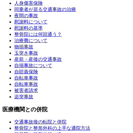
人身傷害保険
同乗者が居る交通事故の治療
夜間の事故
慰謝料について
慰謝料の基準
整骨院には何回通う？
治療費について
物損事故
玉突き事故
産前・産後の交通事故
自損事故について
自賠責保険
自転車事故
自転車事故
被害者請求
追突事故
医療機関との併院
交通事故後の転院と併院
整骨院と整形外科の上手な通院方法