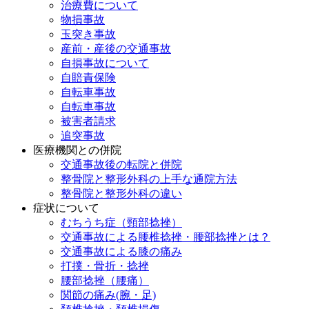
治療費について
物損事故
玉突き事故
産前・産後の交通事故
自損事故について
自賠責保険
自転車事故
自転車事故
被害者請求
追突事故
医療機関との併院
交通事故後の転院と併院
整骨院と整形外科の上手な通院方法
整骨院と整形外科の違い
症状について
むちうち症（頸部捻挫）
交通事故による腰椎捻挫・腰部捻挫とは？
交通事故による膝の痛み
打撲・骨折・捻挫
腰部捻挫（腰痛）
関節の痛み(腕・足)