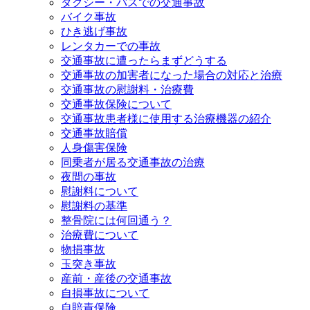
タクシー・バスでの交通事故
バイク事故
ひき逃げ事故
レンタカーでの事故
交通事故に遭ったらまずどうする
交通事故の加害者になった場合の対応と治療
交通事故の慰謝料・治療費
交通事故保険について
交通事故患者様に使用する治療機器の紹介
交通事故賠償
人身傷害保険
同乗者が居る交通事故の治療
夜間の事故
慰謝料について
慰謝料の基準
整骨院には何回通う？
治療費について
物損事故
玉突き事故
産前・産後の交通事故
自損事故について
自賠責保険