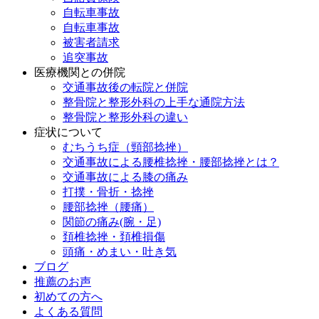
自転車事故
自転車事故
被害者請求
追突事故
医療機関との併院
交通事故後の転院と併院
整骨院と整形外科の上手な通院方法
整骨院と整形外科の違い
症状について
むちうち症（頸部捻挫）
交通事故による腰椎捻挫・腰部捻挫とは？
交通事故による膝の痛み
打撲・骨折・捻挫
腰部捻挫（腰痛）
関節の痛み(腕・足)
頚椎捻挫・頚椎損傷
頭痛・めまい・吐き気
ブログ
推薦のお声
初めての方へ
よくある質問