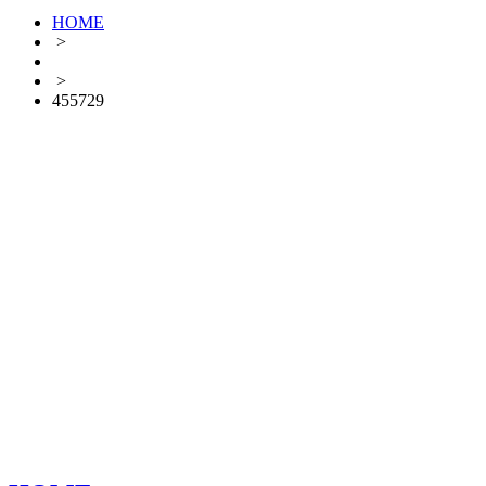
HOME
>
>
455729