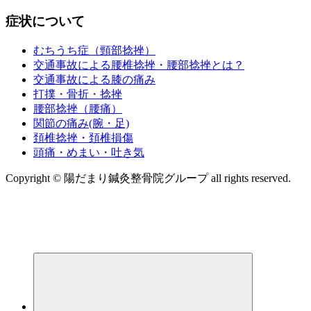
症状について
むちうち症（頸部捻挫）
交通事故による腰椎捻挫・腰部捻挫とは？
交通事故による膝の痛み
打撲・骨折・捻挫
腰部捻挫（腰痛）
関節の痛み(腕・足)
頚椎捻挫・頚椎損傷
頭痛・めまい・吐き気
Copyright © 陽だまり鍼灸整骨院グループ all rights reserved.