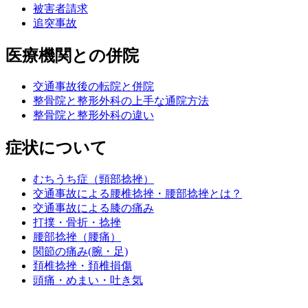
被害者請求
追突事故
医療機関との併院
交通事故後の転院と併院
整骨院と整形外科の上手な通院方法
整骨院と整形外科の違い
症状について
むちうち症（頸部捻挫）
交通事故による腰椎捻挫・腰部捻挫とは？
交通事故による膝の痛み
打撲・骨折・捻挫
腰部捻挫（腰痛）
関節の痛み(腕・足)
頚椎捻挫・頚椎損傷
頭痛・めまい・吐き気