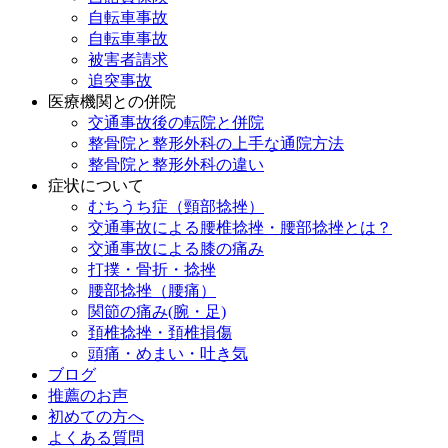
自転車事故
自転車事故
被害者請求
追突事故
医療機関との併院
交通事故後の転院と併院
整骨院と整形外科の上手な通院方法
整骨院と整形外科の違い
症状について
むちうち症（頸部捻挫）
交通事故による腰椎捻挫・腰部捻挫とは？
交通事故による膝の痛み
打撲・骨折・捻挫
腰部捻挫（腰痛）
関節の痛み(腕・足)
頚椎捻挫・頚椎損傷
頭痛・めまい・吐き気
ブログ
推薦のお声
初めての方へ
よくある質問