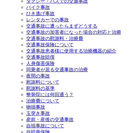
タクシー・バスでの交通事故
バイク事故
ひき逃げ事故
レンタカーでの事故
交通事故に遭ったらまずどうする
交通事故の加害者になった場合の対応と治療
交通事故の慰謝料・治療費
交通事故保険について
交通事故患者様に使用する治療機器の紹介
交通事故賠償
人身傷害保険
同乗者が居る交通事故の治療
夜間の事故
慰謝料について
慰謝料の基準
整骨院には何回通う？
治療費について
物損事故
玉突き事故
産前・産後の交通事故
自損事故について
自賠責保険