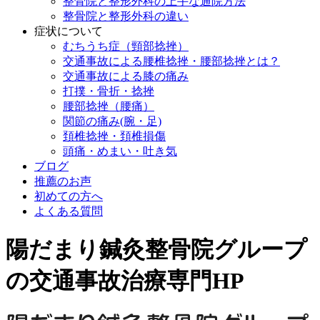
整骨院と整形外科の上手な通院方法
整骨院と整形外科の違い
症状について
むちうち症（頸部捻挫）
交通事故による腰椎捻挫・腰部捻挫とは？
交通事故による膝の痛み
打撲・骨折・捻挫
腰部捻挫（腰痛）
関節の痛み(腕・足)
頚椎捻挫・頚椎損傷
頭痛・めまい・吐き気
ブログ
推薦のお声
初めての方へ
よくある質問
陽だまり鍼灸整骨院グループ
の交通事故治療専門HP